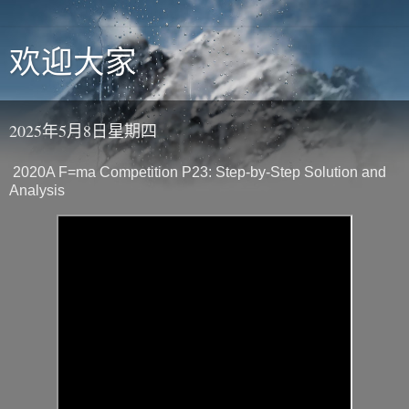
欢迎大家
2025年5月8日星期四
2020A F=ma Competition P23: Step-by-Step Solution and
Analysis