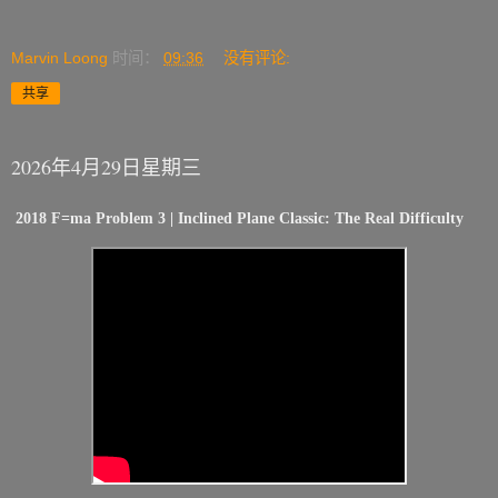
Marvin Loong
时间：
09:36
没有评论:
共享
2026年4月29日星期三
2018 F=ma Problem 3 | Inclined Plane Classic: The Real Difficulty