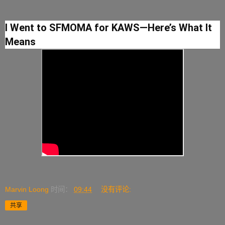
I Went to SFMOMA for KAWS—Here’s What It
Means
Marvin Loong
时间：
09:44
没有评论:
共享