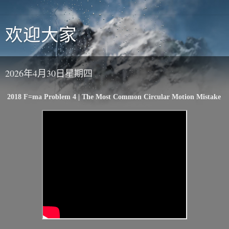
欢迎大家
2026年4月30日星期四
2018 F=ma Problem 4 | The Most Common Circular Motion Mistake