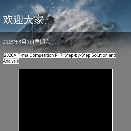
欢迎大家
2025年5月3日星期六
2020A F=ma Competition P17: Step-by-Step Solution and
Analysis