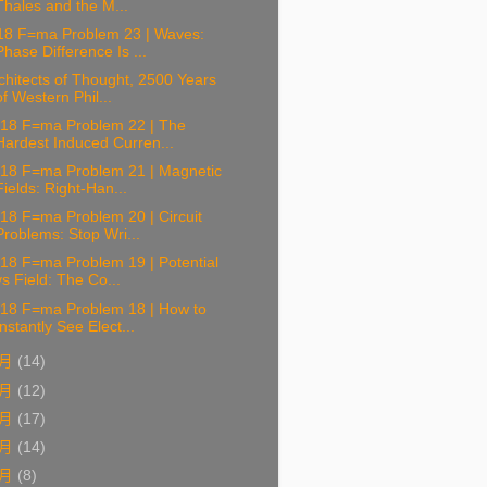
Thales and the M...
18 F=ma Problem 23 | Waves:
Phase Difference Is ...
hitects of Thought, 2500 Years
of Western Phil...
18 F=ma Problem 22 | The
Hardest Induced Curren...
18 F=ma Problem 21 | Magnetic
Fields: Right-Han...
18 F=ma Problem 20 | Circuit
Problems: Stop Wri...
18 F=ma Problem 19 | Potential
vs Field: The Co...
18 F=ma Problem 18 | How to
Instantly See Elect...
五月
(14)
四月
(12)
三月
(17)
二月
(14)
一月
(8)