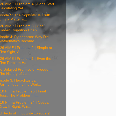
6 AIME I Problem 4 | Don't Start
Calculating Yet
sode 5: The Sophists: Is Truth
Only a Matter o...
26 AIME I Problem 3 | One
Hidden Condition Chan...
isode 4: Pythagoras: Why Did
Mathematics Become...
6 AIME I Problem 2 | Simple at
First Sight, Al...
26 AIME I Problem 1 | Even the
First Problem Ha...
e Delayed Promise of Freedom:
The History of Ju...
sode 3: Heraclitus vs.
Parmenides: Is the Worl...
18 F=ma Problem 25 | Final
Boss: The Problem Th...
18 F=ma Problem 24 | Optics:
Draw It Right, Win...
hitects of Thought--Episode 2