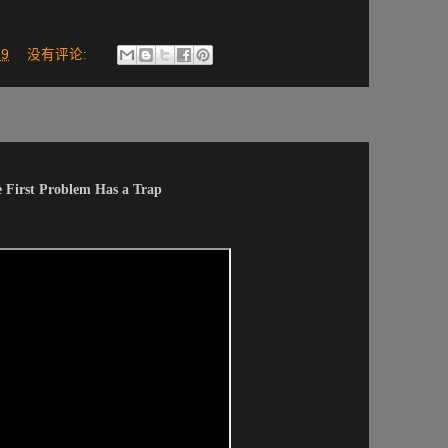
29
没有评论:
e First Problem Has a Trap