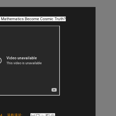
id Mathematics Become Cosmic Truth?
24
没有评论: