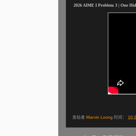
2026 AIME I Problem 3 | One Hi
发帖者
Marvin Loong
时间：
10: