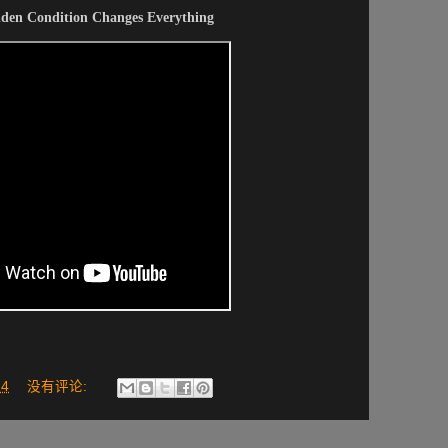
dden Condition Changes Everything
24
没有评论: