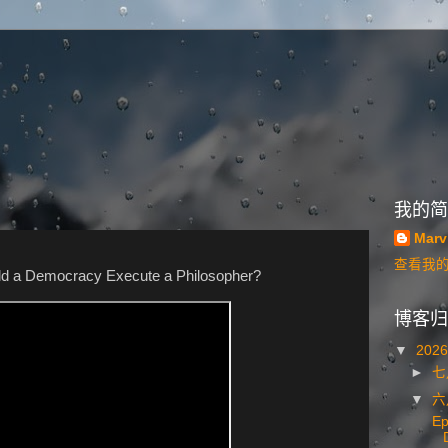
我的简
Marv
查看我
ld a Democracy Execute a Philosopher?
博客归
▼
202
►
▼
Ep