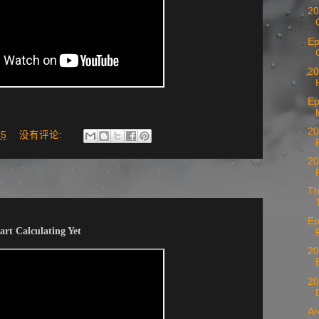
202
Epi
20
Ep
202
55
没有评论:
20
Th
Epi
art Calculating Yet
20
20
Arc