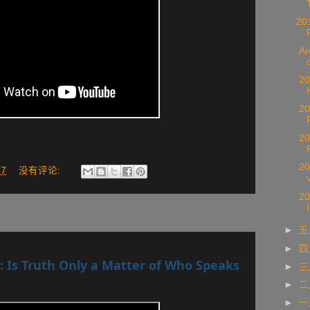
20
Arc
20
20
20
20
37
没有评论:
20
►
►
: Is Truth Only a Matter of Who Speaks 
►
►
►