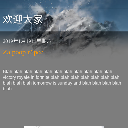
欢迎大家
2019年1月19日星期六
Za poop n' pee
Blah blah blah blah blah blah blah blah blah blah blah
victory royale in fortnite blah blah blah blah blah blah blah
blah blah blah tomorrow is sunday and blah blah blah blah
blah