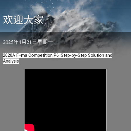
欢迎大家
2025年4月21日星期一
2020A F=ma Competition P6: Step-by-Step Solution and
Analysis