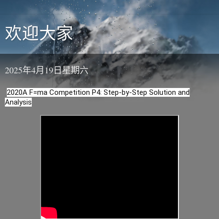
欢迎大家
2025年4月19日星期六
2020A F=ma Competition P4: Step-by-Step Solution and
Analysis