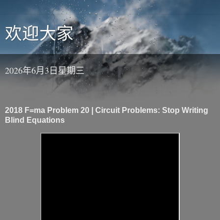
欢迎大家
2026年6月3日星期三
2018 F=ma Problem 20 | Circuit Problems: Stop Writing
Blind Equations