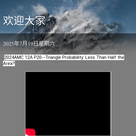
欢迎大家
2025年7月19日星期六
2024AMC 12A P20--Triangle Probability: Less Than Half the
Area?