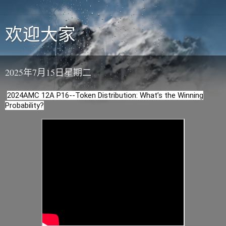
欢迎大家
2025年7月15日星期二
2024AMC 12A P16--Token Distribution: What’s the Winning
Probability?