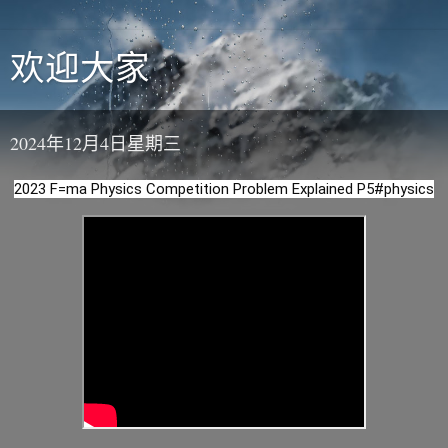
欢迎大家
2024年12月4日星期三
2023 F=ma Physics Competition Problem Explained P5
#physics