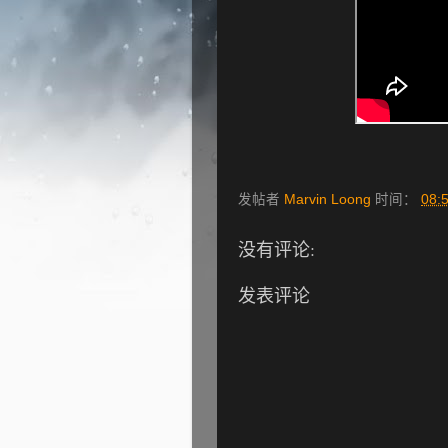
发帖者
Marvin Loong
时间：
08:
没有评论:
发表评论