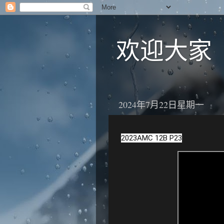
欢迎大家
2024年7月22日星期一
2023AMC 12B P23