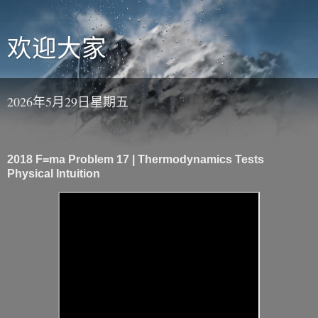
欢迎大家
2026年5月29日星期五
2018 F=ma Problem 17 | Thermodynamics Tests
Physical Intuition