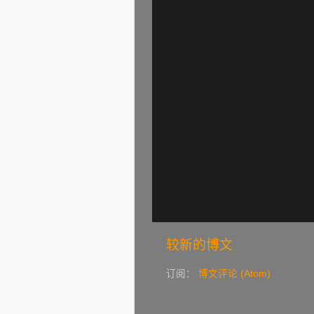
较新的博文
订阅：
博文评论 (Atom)