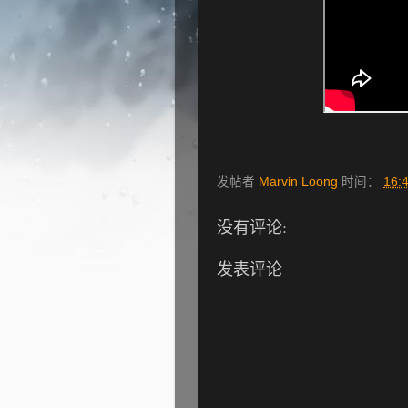
发帖者
Marvin Loong
时间：
16:
没有评论:
发表评论