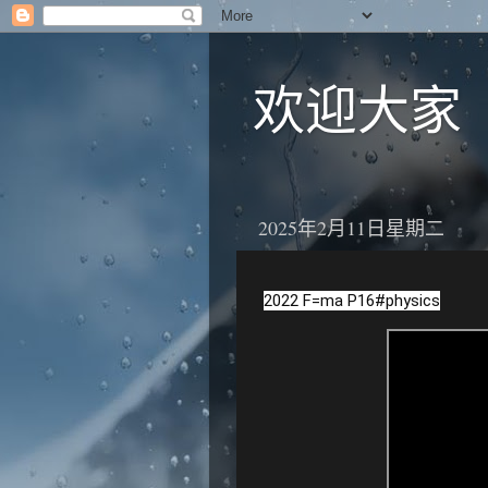
欢迎大家
2025年2月11日星期二
2022 F=ma P16
#physics