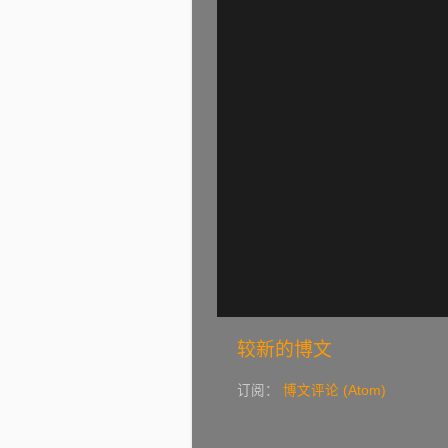
较新的博文
订阅：
博文评论 (Atom)