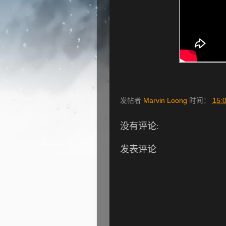
发帖者
Marvin Loong
时间：
15:
没有评论:
发表评论