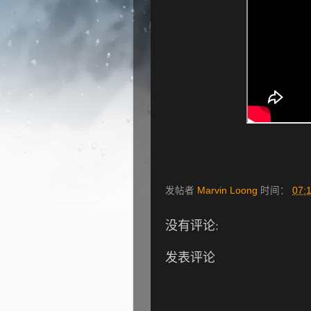
发帖者
Marvin Loong
时间：
07:
没有评论:
发表评论