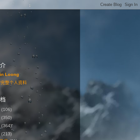
介
in Loong
的完整个人资料
档
6
(106)
5
(350)
4
(364)
3
(213)