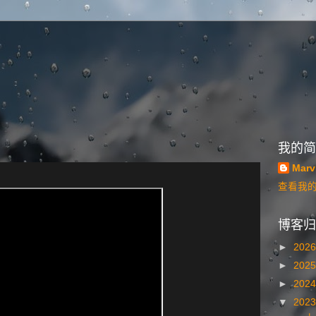
我的简
Marv
查看我
博客归
►
202
►
202
►
202
▼
202